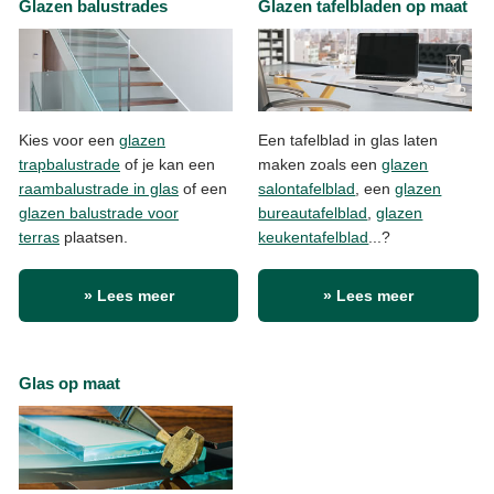
Glazen balustrades
Glazen tafelbladen op maat
Kies voor een
glazen
Een tafelblad in glas laten
trapbalustrade
of je kan een
maken zoals een
glazen
raambalustrade in glas
of een
salontafelblad
, een
glazen
glazen balustrade voor
bureautafelblad
,
glazen
terras
plaatsen.
keukentafelblad
...?
» Lees meer
» Lees meer
Glas op maat