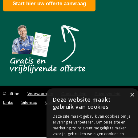
Start hier uw offerte aanvraag
×
© Lift.be
Voorwaarden
Cookiebeleid
Privacybeleid
Deze website maakt
Links
Sitemap
Contact
U verkoopt liften
gebruik van cookies
Deze site maakt gebruik van cookies om je
ervaring te verbeteren. Om onze site en
marketing zo relevant mogelijk te maken
voor je, gebruiken we eigen cookies en