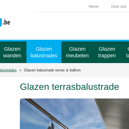
Home
Over ons
Glazen
Glazen
Glazen
Glazen
wanden
balustrades
meubelen
trappen
t
alustrades
Glazen balustrade terras & balkon
Glazen terrasbalustrade