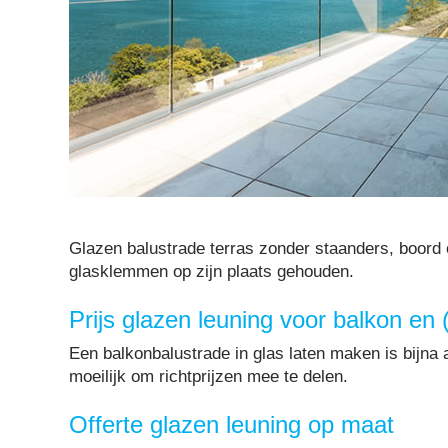
Glazen balustrade terras zonder staanders, boord 
glasklemmen op zijn plaats gehouden.
Prijs glazen leuning voor balkon en 
Een balkonbalustrade in glas laten maken is bijna 
moeilijk om richtprijzen mee te delen.
Offerte glazen leuning op maat