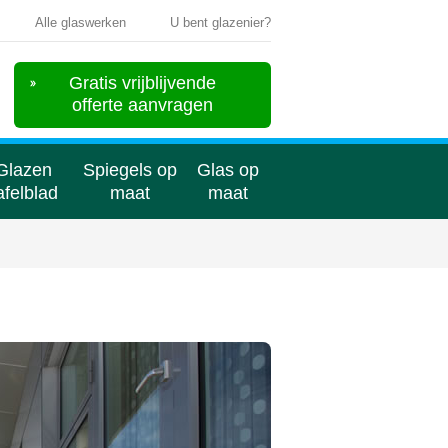
Alle glaswerken
U bent glazenier?
Gratis vrijblijvende
offerte aanvragen
Glazen
Spiegels op
Glas op
afelblad
maat
maat