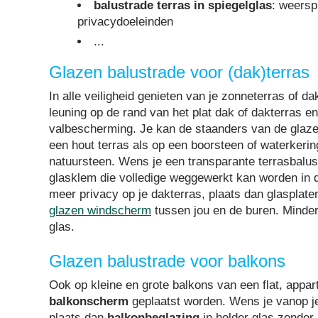
balustrade terras in spiegelglas
: weersp
privacydoeleinden
...
Glazen balustrade voor (dak)terras
In alle veiligheid genieten van je zonneterras of d
leuning op de rand van het plat dak of dakterras e
valbescherming. Je kan de staanders van de glaze
een hout terras als op een boorsteen of waterkering
natuursteen. Wens je een transparante terrasbalu
glasklem die volledige weggewerkt kan worden in d
meer privacy op je dakterras, plaats dan glasplate
glazen windscherm
tussen jou en de buren. Minder
glas.
Glazen balustrade voor balkons
Ook op kleine en grote balkons van een flat, appar
balkonscherm
geplaatst worden. Wens je vanop je 
plaats dan
balkonbeglazing
in helder glas zonder 