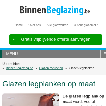
Home
Over ons
Alle glaswerken
U bent glazenier?
Gratis vrijblijvende offerte aanvragen
MENU
U bent hier:
BinnenBeglazing.be
Glazen meubelen
Glazen legplanken
Glazen legplanken op maat
De
glazen legplank op
maat
wordt vooral