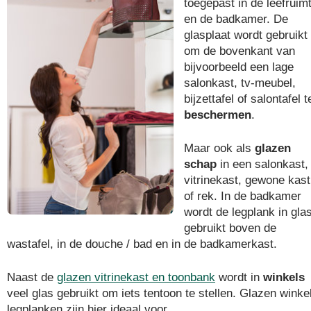
toegepast in de leefruim
en de badkamer. De
glasplaat wordt gebruikt
om de bovenkant van
bijvoorbeeld een lage
salonkast, tv-meubel,
bijzettafel of salontafel t
beschermen
.
Maar ook als
glazen
schap
in een salonkast,
vitrinekast, gewone kast
of rek. In de badkamer
wordt de legplank in gla
gebruikt boven de
wastafel, in de douche / bad en in de badkamerkast.
Naast de
glazen vitrinekast en toonbank
wordt in
winkels
veel glas gebruikt om iets tentoon te stellen. Glazen winke
legplanken zijn hier ideaal voor.